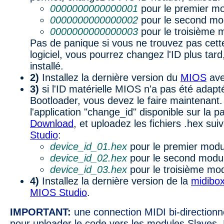
0000000000000001
pour le premier mo
0000000000000002
pour le second mo
0000000000000003
pour le troisième 
Pas de panique si vous ne trouvez pas cett
logiciel, vous pourrez changez l'ID plus tar
installé.
2)
Installez la dernière version du
MIOS
av
3)
si l'ID matérielle MIOS n'a pas été adaptée
Bootloader, vous devez le faire maintenant
l'application "change_id" disponible sur la 
Download
, et uploadez les fichiers .hex su
Studio
:
device_id_01.hex
pour le premier modu
device_id_02.hex
pour le second modu
device_id_03.hex
pour le troisième mo
4)
Installez la dernière version de la
midibo
MIOS Studio
.
IMPORTANT:
une connection MIDI bi-directionne
pour uploader le code vers les modules Slaves.