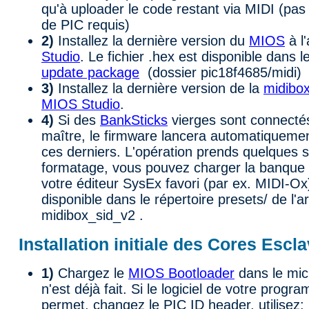
qu'à uploader le code restant via MIDI (p
de PIC requis)
2)
Installez la dernière version du
MIOS
à l
Studio
. Le fichier .hex est disponible dans l
update package
(dossier pic18f4685/midi)
3)
Installez la dernière version de la
midibo
MIOS Studio
.
4)
Si des
BankSticks
vierges sont connecté
maître, le firmware lancera automatiqueme
ces derniers. L'opération prends quelques 
formatage, vous pouvez charger la banque
votre éditeur SysEx favori (par ex. MIDI-Ox
disponible dans le répertoire presets/ de l'a
midibox_sid_v2 .
Installation initiale des Cores Escl
1)
Chargez le
MIOS Bootloader
dans le micr
n'est déjà fait. Si le logiciel de votre prog
permet, changez le PIC ID header, utilisez: