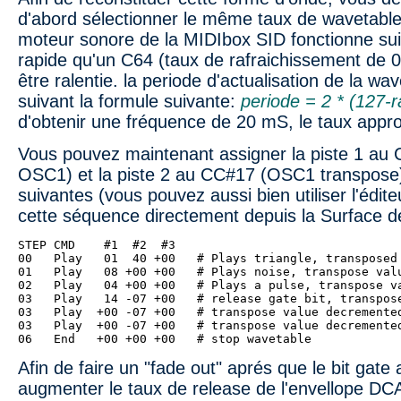
d'abord sélectionner le même taux de wavetable
moteur sonore de la MIDIbox SID fonctionne sui
rapide qu'un C64 (taux de rafraichissement de 0
être ralentie. la periode d'actualisation de la wa
suivant la formule suivante:
periode = 2 * (127-
d'obtenir une fréquence de 20 mS, le taux appro
Vous pouvez maintenant assigner la piste 1 au
OSC1) et la piste 2 au CC#17 (OSC1 transpose)
suivantes (vous pouvez aussi bien utiliser l'édit
cette séquence directement depuis la Surface d
STEP CMD    #1  #2  #3
00   Play   01  40 +00   # Plays triangle, transposed
01   Play   08 +00 +00   # Plays noise, transpose val
02   Play   04 +00 +00   # Plays a pulse, transpose v
03   Play   14 -07 +00   # release gate bit, transpos
03   Play  +00 -07 +00   # transpose value decremente
03   Play  +00 -07 +00   # transpose value decremente
06   End   +00 +00 +00   # stop wavetable
Afin de faire un "fade out" aprés que le bit gate
augmenter le taux de release de l'envellope DC