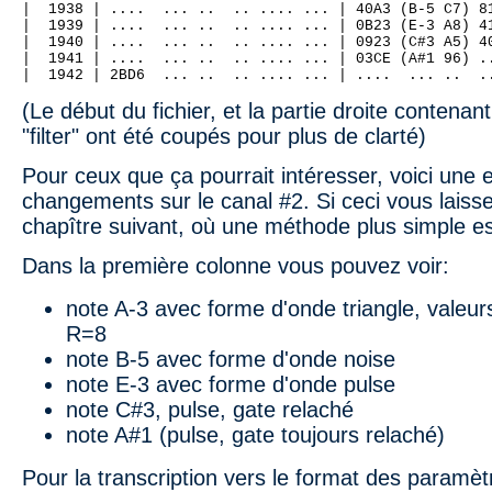
|  1938 | ....  ... ..  .. .... ... | 40A3 (B-5 C7) 8
|  1939 | ....  ... ..  .. .... ... | 0B23 (E-3 A8) 4
|  1940 | ....  ... ..  .. .... ... | 0923 (C#3 A5) 4
|  1941 | ....  ... ..  .. .... ... | 03CE (A#1 96) .
|  1942 | 2BD6  ... ..  .. .... ... | ....  ... ..  .
(Le début du fichier, et la partie droite contenan
"filter" ont été coupés pour plus de clarté)
Pour ceux que ça pourrait intéresser, voici une e
changements sur le canal #2. Si ceci vous laiss
chapître suivant, où une méthode plus simple es
Dans la première colonne vous pouvez voir:
note A-3 avec forme d'onde triangle, vale
R=8
note B-5 avec forme d'onde noise
note E-3 avec forme d'onde pulse
note C#3, pulse, gate relaché
note A#1 (pulse, gate toujours relaché)
Pour la transcription vers le format des paramè