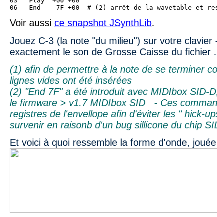
03   Play  +00 +00
06   End    7F +00  # (2) arrêt de la wavetable et re
Voir aussi
ce
snapshot
JSynthLib
.
Jouez C-3 (la note "du milieu") sur votre clavier
exactement le son de Grosse Caisse du fichier .si
(1) afin de permettre à la note de se terminer 
lignes vides ont été insérées
(2) "End 7F" a été introduit avec MIDIbox SID-D
le firmware
> v1.7
MIDIbox SID - Ces commande
registres de l'envellope afin d'éviter les " hick-ups
survenir en raisonb d'un bug sillicone du chip SI
Et voici à quoi ressemble la forme d'onde, joué