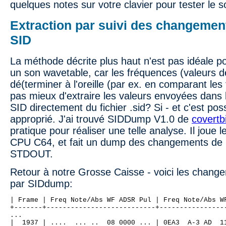
quelques notes sur votre clavier pour tester le s
Extraction par suivi des changement
SID
La méthode décrite plus haut n'est pas idéale 
un son wavetable, car les fréquences (valeurs de
dé(terminer à l'oreille (par ex. en comparant les 
pas mieux d'extraire les valeurs envoyées dans 
SID directement du fichier .sid? Si - et c'est possi
approprié. J'ai trouvé SIDDump V1.0 de
covertb
pratique pour réaliser une telle analyse. Il joue l
CPU C64, et fait un dump des changements de r
STDOUT.
Retour à notre Grosse Caisse - voici les change
par SIDdump:
| Frame | Freq Note/Abs WF ADSR Pul | Freq Note/Abs W
+-------+---------------------------+----------------
...
|  1937 | ....  ... ..  08 0000 ... | 0EA3  A-3 AD  1