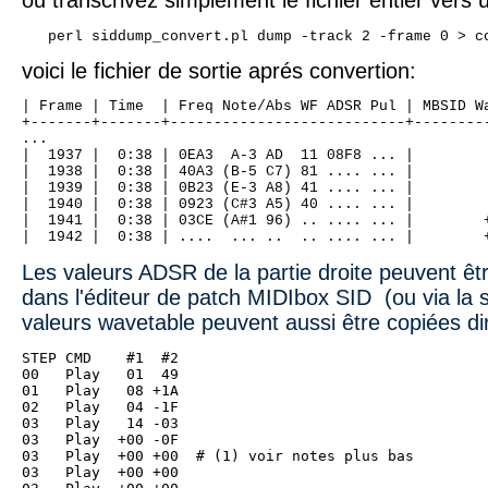
ou transcrivez simplement le fichier entier vers 
   perl siddump_convert.pl dump -track 2 -frame 0 > c
voici le fichier de sortie aprés convertion:
| Frame | Time  | Freq Note/Abs WF ADSR Pul | MBSID W
+-------+-------+---------------------------+--------
...
|  1937 |  0:38 | 0EA3  A-3 AD  11 08F8 ... |        
|  1938 |  0:38 | 40A3 (B-5 C7) 81 .... ... |        
|  1939 |  0:38 | 0B23 (E-3 A8) 41 .... ... |        
|  1940 |  0:38 | 0923 (C#3 A5) 40 .... ... |        
|  1941 |  0:38 | 03CE (A#1 96) .. .... ... |        
|  1942 |  0:38 | ....  ... ..  .. .... ... |        
Les valeurs ADSR de la partie droite peuvent êt
dans l'éditeur de patch MIDIbox SID (ou via la su
valeurs wavetable peuvent aussi être copiées d
STEP CMD    #1  #2
00   Play   01  49
01   Play   08 +1A
02   Play   04 -1F
03   Play   14 -03
03   Play  +00 -0F
03   Play  +00 +00  # (1) voir notes plus bas
03   Play  +00 +00